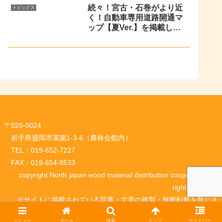
続々！宮古・石巻がより近
トピックス
く！自動車専用道路開通マ
ップ【夏Ver.】を掲載しま
した！
〒020-0024
岩手県盛岡市菜園1-3-6（農林会館内）
TEL：019-652-7227
FAX：019-654-8533
copyright North japan wood material distribution cooperative. All
right reserved.
※サイトに掲載されている写真・文章の複製・無断転載を禁じま
す。
メニュー
ホーム
検索
トップ
サイドバー