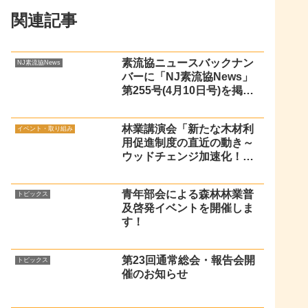
関連記事
素流協ニュースバックナン
NJ素流協News
バーに「NJ素流協News」
第255号(4月10日号)を掲載
しました
林業講演会「新たな木材利
イベント・取り組み
用促進制度の直近の動き～
ウッドチェンジ加速化！
～」を開催しました
青年部会による森林林業普
トピックス
及啓発イベントを開催しま
す！
第23回通常総会・報告会開
トピックス
催のお知らせ