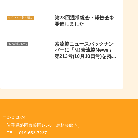
第23回通常総会・報告会を
イベント・取り組み
開催しました
素流協ニュースバックナン
NJ素流協News
バーに「NJ素流協News」
第213号(10月10日号)を掲載
しました
〒020-0024
岩手県盛岡市菜園1-3-6（農林会館内）
TEL：019-652-7227