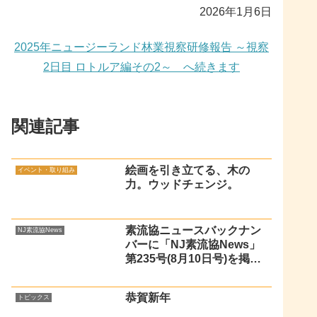
2026年1月6日
2025年ニュージーランド林業視察研修報告 ～視察
2日目 ロトルア編その2～ へ続きます
関連記事
絵画を引き立てる、木の
イベント・取り組み
力。ウッドチェンジ。
素流協ニュースバックナン
NJ素流協News
バーに「NJ素流協News」
第235号(8月10日号)を掲載
しました
恭賀新年
トピックス