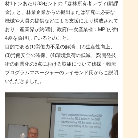
材1トンあたり33セントの「森林所有者レヴィ(賦課
金)」と、林業企業からの拠出または研究に必要な
機械や人員の提供などによる支援により構成されて
おり、産業界が約6割、政府(一次産業省：MPI)が約
4割を負担しているとのこと。
目的である(1)労働力不足の解消、(2)生産性向上、
(3)労働安全の確保、(4)環境負荷の低減、(5)開発技
術の商業化の5点における取組について伐採・物流
プログラムマネージャーのレイモンド氏からご説明
いただきました。