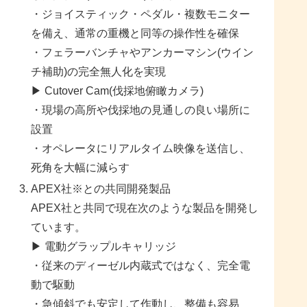
・ジョイスティック・ペダル・複数モニター
を備え、通常の重機と同等の操作性を確保
・フェラーバンチャやアンカーマシン(ウイン
チ補助)の完全無人化を実現
▶ Cutover Cam(伐採地俯瞰カメラ)
・現場の高所や伐採地の見通しの良い場所に
設置
・オペレータにリアルタイム映像を送信し、
死角を大幅に減らす
APEX社※との共同開発製品
APEX社と共同で現在次のような製品を開発し
ています。
▶ 電動グラップルキャリッジ
・従来のディーゼル内蔵式ではなく、完全電
動で駆動
・急傾斜でも安定して作動し、整備も容易